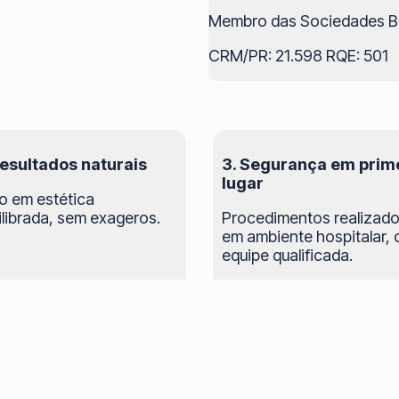
Membro das Sociedades Bras
CRM/PR: 21.598 RQE: 501
Resultados naturais
3. Segurança em prim
lugar
o em estética
ilibrada, sem exageros.
Procedimentos realizad
em ambiente hospitalar,
equipe qualificada.
a consulta e receba uma avaliação per