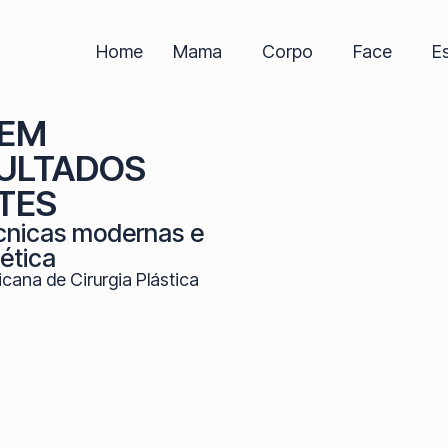
Home
Mama
Corpo
Face
E
 EM
ULTADOS
TES
cnicas modernas e
ética
cana de Cirurgia Plástica